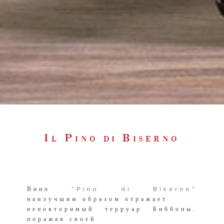
I
P
B
L
INO DI
ISERNO
Вино "Pino di Biserno"
наилучшим образом отражает
неповторимый терруар Биббоны,
поражая своей