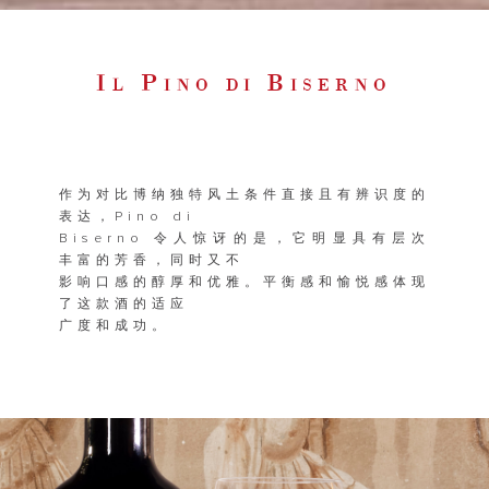
I
P
B
L
INO DI
ISERNO
作为对比博纳独特风土条件直接且有辨识度的
表达，Pino di
Biserno 令人惊讶的是，它明显具有层次
丰富的芳香，同时又不
影响口感的醇厚和优雅。平衡感和愉悦感体现
了这款酒的适应
广度和成功。