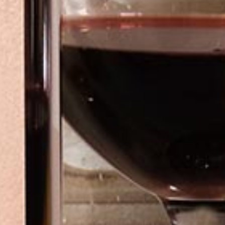
T
与品鉴
方式
证