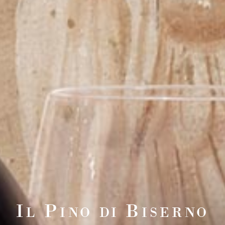
I
P
B
L
INO DI
ISERNO