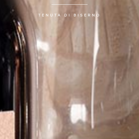
TENUTA DI BISERNO
C
T
萄酒
庄
销