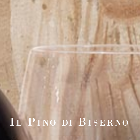
I
P
B
L
INO DI
ISERNO