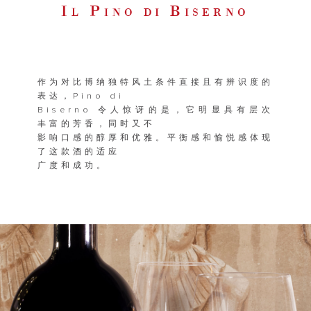
I
P
B
L
INO DI
ISERNO
作为对比博纳独特风土条件直接且有辨识度的
表达，Pino di
Biserno 令人惊讶的是，它明显具有层次
丰富的芳香，同时又不
影响口感的醇厚和优雅。平衡感和愉悦感体现
了这款酒的适应
广度和成功。