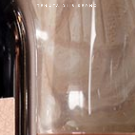
TENUTA DI BISERNO
C
T
萄酒
庄
销
T
与品鉴