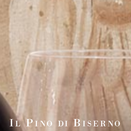
I
P
B
L
INO DI
ISERNO