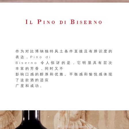
I
P
B
L
INO DI
ISERNO
作为对比博纳独特风土条件直接且有辨识度的
表达，Pino di
Biserno 令人惊讶的是，它明显具有层次
丰富的芳香，同时又不
影响口感的醇厚和优雅。平衡感和愉悦感体现
了这款酒的适应
广度和成功。