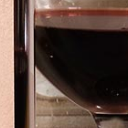
T
与品鉴
方式
证