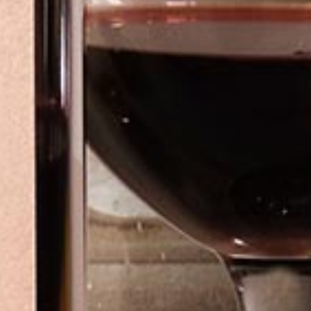
与品鉴
方式
证