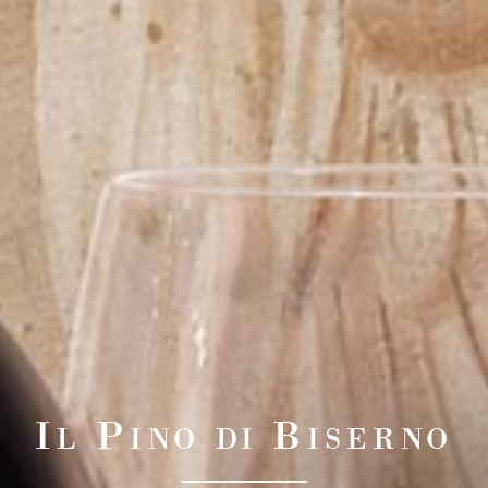
I
P
B
L
INO DI
ISERNO