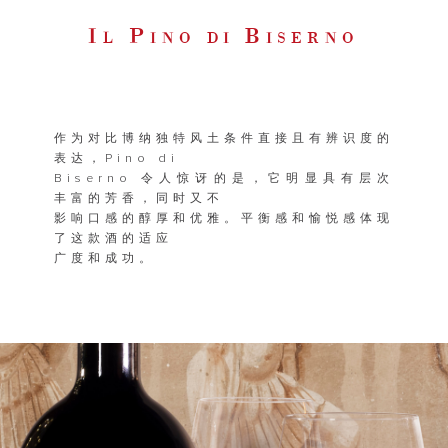
I
P
B
L
INO DI
ISERNO
作为对比博纳独特风土条件直接且有辨识度的
表达，Pino di
Biserno 令人惊讶的是，它明显具有层次
丰富的芳香，同时又不
影响口感的醇厚和优雅。平衡感和愉悦感体现
了这款酒的适应
广度和成功。