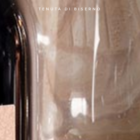
TENUTA DI BISERNO
C
T
萄酒
庄
销
T