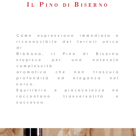
I
P
B
L
INO DI
ISERNO
Come espressione immediata e
riconoscibile del terroir unico
di
Bibbona, il Pino di Biserno
stupisce per una notevole
complessità
aromatica che non trascura
profondità ed eleganza nel
sorso.
Equilibrio e piacevolezza ne
raccontano trasversalità e
successo.