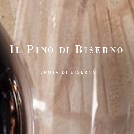
I
P
B
L
INO DI
ISERNO
TENUTA DI BISERNO
C